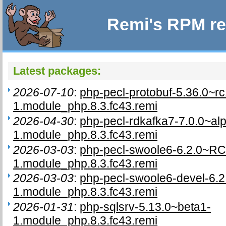
Remi's RPM re
Latest packages:
2026-07-10
:
php-pecl-protobuf-5.36.0~rc
1.module_php.8.3.fc43.remi
2026-04-30
:
php-pecl-rdkafka7-7.0.0~al
1.module_php.8.3.fc43.remi
2026-03-03
:
php-pecl-swoole6-6.2.0~RC
1.module_php.8.3.fc43.remi
2026-03-03
:
php-pecl-swoole6-devel-6.
1.module_php.8.3.fc43.remi
2026-01-31
:
php-sqlsrv-5.13.0~beta1-
1.module_php.8.3.fc43.remi