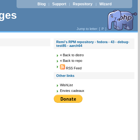
Blog
Support
Repository
Wizard
|
|
|
ages
Jump to letter: [
P
]
Remi's RPM repository - fedora - 43 - debug-
test85 - aarch64
« Back to distro
« Back to repo
RSS Feed
Other links
WishList
Envies cadeaux