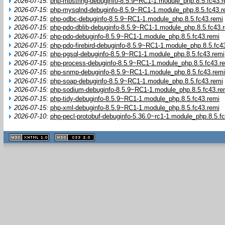
2026-07-15
:
php-mbstring-debuginfo-8.5.9~RC1-1.module_php.8.5.fc43.r
2026-07-15
:
php-mysqlnd-debuginfo-8.5.9~RC1-1.module_php.8.5.fc43.r
2026-07-15
:
php-odbc-debuginfo-8.5.9~RC1-1.module_php.8.5.fc43.remi
2026-07-15
:
php-pdo-dblib-debuginfo-8.5.9~RC1-1.module_php.8.5.fc43.
2026-07-15
:
php-pdo-debuginfo-8.5.9~RC1-1.module_php.8.5.fc43.remi
2026-07-15
:
php-pdo-firebird-debuginfo-8.5.9~RC1-1.module_php.8.5.fc4
2026-07-15
:
php-pgsql-debuginfo-8.5.9~RC1-1.module_php.8.5.fc43.remi
2026-07-15
:
php-process-debuginfo-8.5.9~RC1-1.module_php.8.5.fc43.r
2026-07-15
:
php-snmp-debuginfo-8.5.9~RC1-1.module_php.8.5.fc43.remi
2026-07-15
:
php-soap-debuginfo-8.5.9~RC1-1.module_php.8.5.fc43.remi
2026-07-15
:
php-sodium-debuginfo-8.5.9~RC1-1.module_php.8.5.fc43.re
2026-07-15
:
php-tidy-debuginfo-8.5.9~RC1-1.module_php.8.5.fc43.remi
2026-07-15
:
php-xml-debuginfo-8.5.9~RC1-1.module_php.8.5.fc43.remi
2026-07-10
:
php-pecl-protobuf-debuginfo-5.36.0~rc1-1.module_php.8.5.f
XHTML
CSS
1.1 valide
2.0 valide