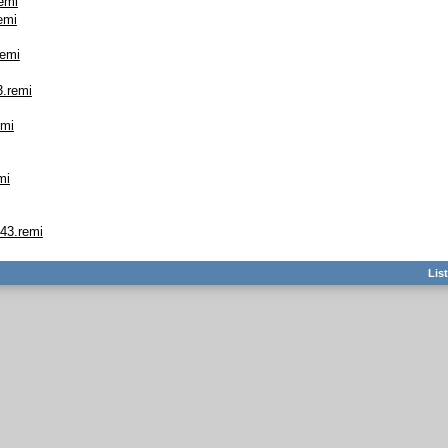
emi
emi
remi
3.remi
emi
mi
c43.remi
Lis