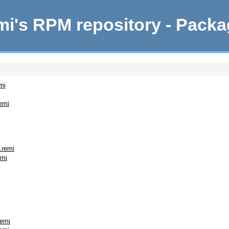
i's RPM repository - Pack
mi
emi
.remi
emi
remi