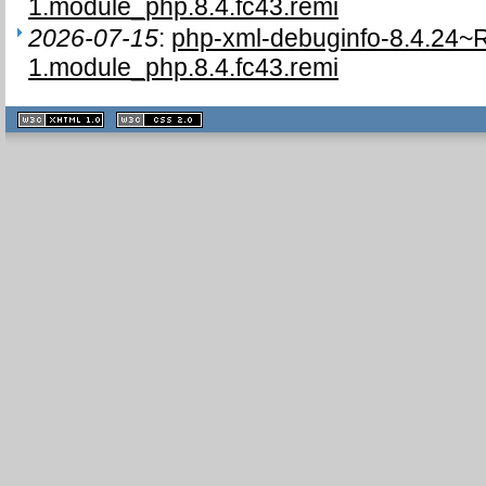
1.module_php.8.4.fc43.remi
2026-07-15
:
php-xml-debuginfo-8.4.24~
1.module_php.8.4.fc43.remi
XHTML
CSS
1.1 valide
2.0 valide