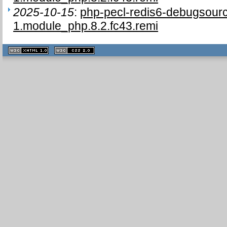
2025-10-15
:
php-pecl-redis6-debugsour
1.module_php.8.2.fc43.remi
XHTML
CSS
1.1 valide
2.0 valide