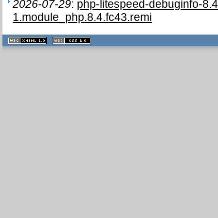
2026-07-29
:
php-litespeed-debuginfo-8.4
1.module_php.8.4.fc43.remi
XHTML
CSS
1.1 valide
2.0 valide