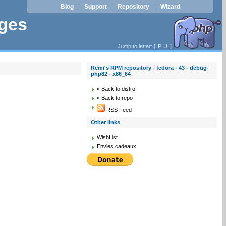
Blog
Support
Repository
Wizard
|
|
|
ages
Jump to letter: [
P
U
]
Remi's RPM repository - fedora - 43 - debug-
php82 - x86_64
« Back to distro
« Back to repo
RSS Feed
Other links
WishList
Envies cadeaux