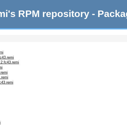
i's RPM repository - Pack
mi
fc43.remi
2.fc43.remi
mi
.remi
.remi
c43.remi
i