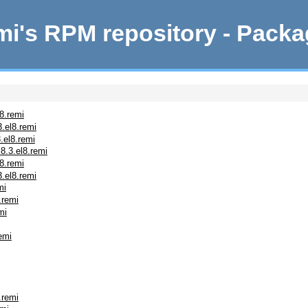
i's RPM repository - Pack
8.remi
.el8.remi
.el8.remi
8.3.el8.remi
8.remi
.el8.remi
mi
.remi
mi
emi
.remi