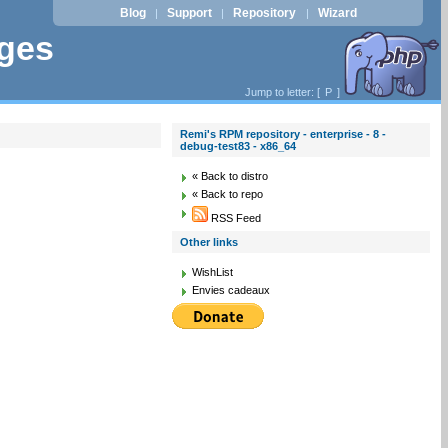
Blog
Support
Repository
Wizard
|
|
|
ages
Jump to letter: [
P
]
Remi's RPM repository - enterprise - 8 -
debug-test83 - x86_64
« Back to distro
« Back to repo
RSS Feed
Other links
WishList
Envies cadeaux