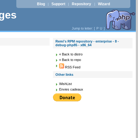
Blog
Support
Repository
Wizard
|
|
|
ages
Jump to letter: [
P
U
]
Remi's RPM repository - enterprise - 8 -
debug-php85 - x86_64
« Back to distro
« Back to repo
RSS Feed
Other links
WishList
Envies cadeaux