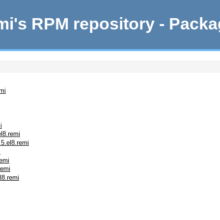
i's RPM repository - Pack
mi
i
l8.remi
5.el8.remi
i
remi
remi
l8.remi