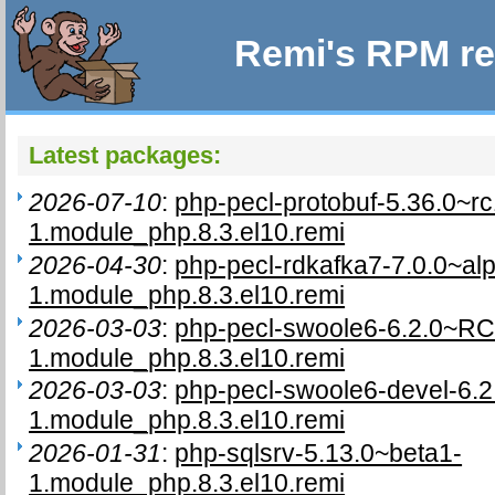
Remi's RPM re
Latest packages:
2026-07-10
:
php-pecl-protobuf-5.36.0~rc
1.module_php.8.3.el10.remi
2026-04-30
:
php-pecl-rdkafka7-7.0.0~al
1.module_php.8.3.el10.remi
2026-03-03
:
php-pecl-swoole6-6.2.0~RC
1.module_php.8.3.el10.remi
2026-03-03
:
php-pecl-swoole6-devel-6.
1.module_php.8.3.el10.remi
2026-01-31
:
php-sqlsrv-5.13.0~beta1-
1.module_php.8.3.el10.remi