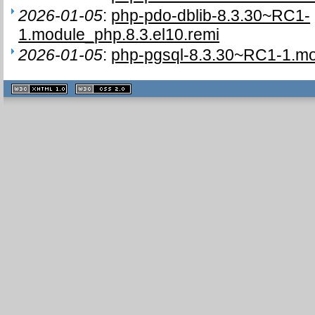
2026-01-05
:
php-pdo-dblib-8.3.30~RC1-
1.module_php.8.3.el10.remi
2026-01-05
:
php-pgsql-8.3.30~RC1-1.mo
XHTML
CSS
1.1 valide
2.0 valide