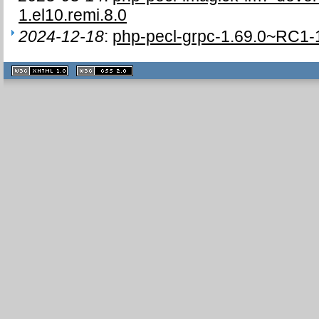
1.el10.remi.8.0
2024-12-18
:
php-pecl-grpc-1.69.0~RC1-1
XHTML
CSS
1.1 valide
2.0 valide