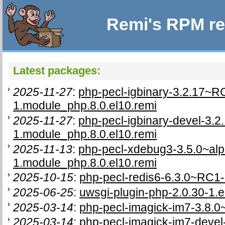
Remi's RPM re
Latest packages:
2025-11-27
:
php-pecl-igbinary-3.2.17~R
1.module_php.8.0.el10.remi
2025-11-27
:
php-pecl-igbinary-devel-3.
1.module_php.8.0.el10.remi
2025-11-13
:
php-pecl-xdebug3-3.5.0~al
1.module_php.8.0.el10.remi
2025-10-15
:
php-pecl-redis6-6.3.0~RC1-
2025-06-25
:
uwsgi-plugin-php-2.0.30-1.e
2025-03-14
:
php-pecl-imagick-im7-3.8.0
2025-03-14
:
php-pecl-imagick-im7-deve