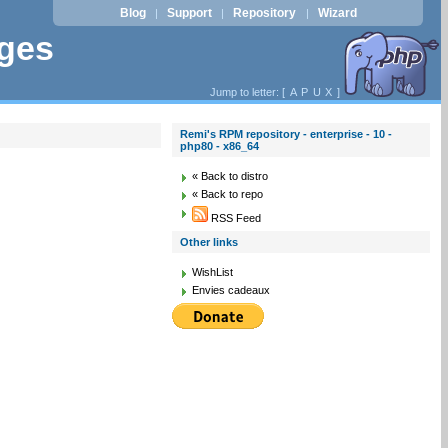
Blog
Support
Repository
Wizard
|
|
|
ages
Jump to letter: [
A
P
U
X
]
Remi's RPM repository - enterprise - 10 -
php80 - x86_64
« Back to distro
« Back to repo
RSS Feed
Other links
WishList
Envies cadeaux