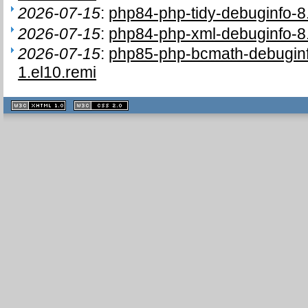
2026-07-15
:
php84-php-tidy-debuginfo-8
2026-07-15
:
php84-php-xml-debuginfo-8
2026-07-15
:
php85-php-bcmath-debugin
1.el10.remi
XHTML
CSS
1.1 valide
2.0 valide