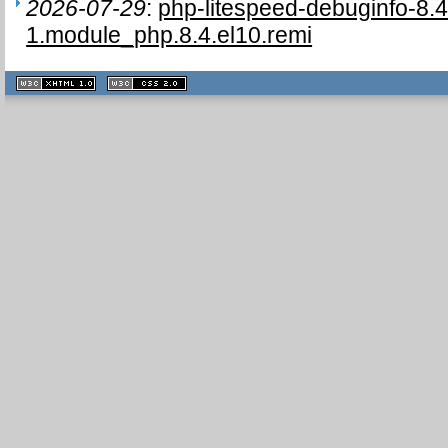
2026-07-29
:
php-litespeed-debuginfo-8.4
1.module_php.8.4.el10.remi
XHTML
CSS
1.1 valide
2.0 valide